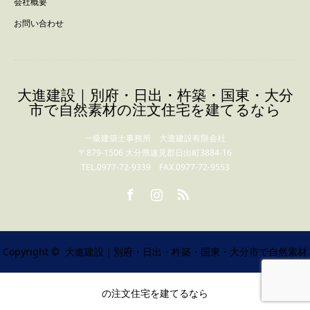
会社概要
お問い合わせ
大進建設｜別府・日出・杵築・国東・大分
市で自然素材の注文住宅を建てるなら
一級建築士事務所 大進建設有限会社
〒879-1506 大分県速見郡日出町3884-16
TEL.0977-72-9339 FAX.0977-72-9553
Facebook
Instagram
RSS
Copyright ©
大進建設｜別府・日出・杵築・国東・大分市で自然素材
の注文住宅を建てるなら