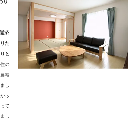
わり
返済
わりた
きりと
在住の
で農転
れまし
何から
なって
りまし