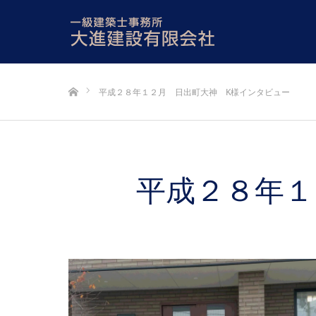
ホーム
平成２８年１２月 日出町大神 K様インタビュー
平成２８年１