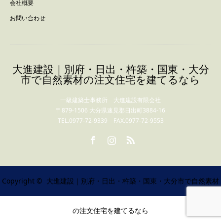
会社概要
お問い合わせ
大進建設｜別府・日出・杵築・国東・大分
市で自然素材の注文住宅を建てるなら
一級建築士事務所 大進建設有限会社
〒879-1506 大分県速見郡日出町3884-16
TEL.0977-72-9339 FAX.0977-72-9553
Facebook
Instagram
RSS
Copyright ©
大進建設｜別府・日出・杵築・国東・大分市で自然素材
の注文住宅を建てるなら