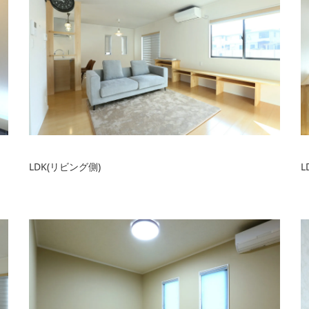
LDK(リビング側)
L